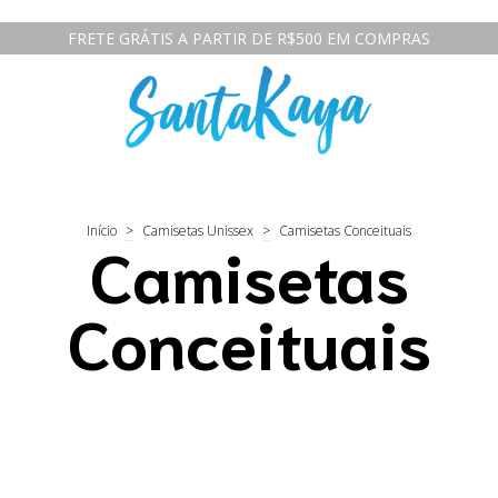
FRETE GRÁTIS A PARTIR DE R$500 EM COMPRAS
Início
>
Camisetas Unissex
>
Camisetas Conceituais
Camisetas
Conceituais